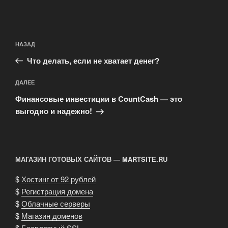
Навигация
Предыдущая
НАЗАД
по
запись:
записям
Что делать, если не хватает денег?
Следующая
ДАЛЕЕ
запись
Финансовые инвестиции в CountCash — это
выгодно и надежно!
МАГАЗИН ГОТОВЫХ САЙТОВ — MARTSITE.RU
$
Хостинг от 92 рублей
$
Регистрация домена
$
Облачные серверы
$
Магазин доменов
$
Бесплатный SSL