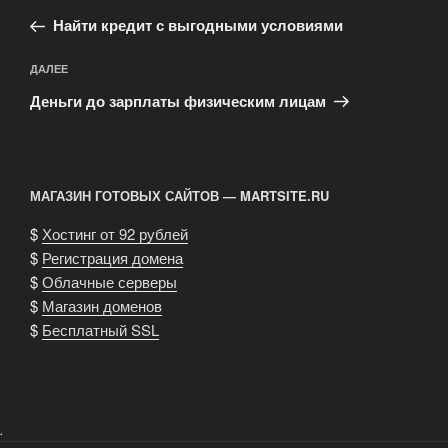
по
запись:
записям
Найти кредит с выгодными условиями
Следующая
ДАЛЕЕ
запись
Деньги до зарплаты физическим лицам
МАГАЗИН ГОТОВЫХ САЙТОВ — MARTSITE.RU
$
Хостинг от 92 рублей
$
Регистрация домена
$
Облачные серверы
$
Магазин доменов
$
Бесплатный SSL
.